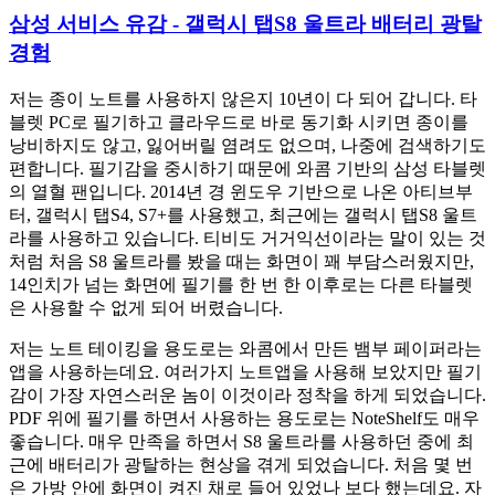
삼성 서비스 유감 - 갤럭시 탭S8 울트라 배터리 광탈
경험
저는 종이 노트를 사용하지 않은지 10년이 다 되어 갑니다. 타
블렛 PC로 필기하고 클라우드로 바로 동기화 시키면 종이를
낭비하지도 않고, 잃어버릴 염려도 없으며, 나중에 검색하기도
편합니다. 필기감을 중시하기 때문에 와콤 기반의 삼성 타블렛
의 열혈 팬입니다. 2014년 경 윈도우 기반으로 나온 아티브부
터, 갤럭시 탭S4, S7+를 사용했고, 최근에는 갤럭시 탭S8 울트
라를 사용하고 있습니다. 티비도 거거익선이라는 말이 있는 것
처럼 처음 S8 울트라를 봤을 때는 화면이 꽤 부담스러웠지만,
14인치가 넘는 화면에 필기를 한 번 한 이후로는 다른 타블렛
은 사용할 수 없게 되어 버렸습니다.
저는 노트 테이킹을 용도로는 와콤에서 만든 뱀부 페이퍼라는
앱을 사용하는데요. 여러가지 노트앱을 사용해 보았지만 필기
감이 가장 자연스러운 놈이 이것이라 정착을 하게 되었습니다.
PDF 위에 필기를 하면서 사용하는 용도로는 NoteShelf도 매우
좋습니다. 매우 만족을 하면서 S8 울트라를 사용하던 중에 최
근에 배터리가 광탈하는 현상을 겪게 되었습니다. 처음 몇 번
은 가방 안에 화면이 켜진 채로 들어 있었나 보다 했는데요. 자