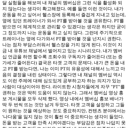
달 실험들을 해보며 내 채널의 멤버십은 그런 식을 활성화 되
지 않는다는 생각이 확고해졌다. 예를 들면 이런 것이다. 내가
운동을 하고 싶어서 헬스장에 등록해서 즐겁게 지내고 있는데,
옆에 있던 트레이너가 와서 PT를 받아볼 것을 권유한다. PT를
받으면 더 체계적으로 관리할 수 있겠다는 생각은 하지만 굳이
그 정도까지 나는 운동을 하고 싶지 않다. 그런데 주기적으로
트레이너는 옆에 다가와서 PT를 받아볼 것을 넌지시 권한다.
나는 점차 부담스러워서 헬스장을 가지 않게 된다. 이것이 지
금 내 유튜브 채널에서 벌어지고 있는 시나리오다. 내가 멤버
십 언급을 하면 할수록 조회수와 구독자가 줄어든다 (또는 증
가세가 줄어든다) 결국은 타겟 고객의 문제다. 내가 큰 돈을 내
고 PT를 받는다면, 나는 이미 PT의 유용성에 대해서 느끼고 마
음의 결정을 내린 상태이다. 그렇다면 내 채널의 멤버십 역시
도 이런 주제에 대해 심도있게 공부하고자 하는 의지가 있는
사람이 대상이어야 한다. 라이트한 시청자들에게 자꾸 "PT"를
권하는 것은 딱히 도움이 되지 않는다. 그래서 멤버십 영상 홍
보 게시물을 모두 삭제 했다. 영상 내에서 멤버십 홍보 배너가
딱 두 번씩 뜨는 것만 남겨 두었다. 타겟 고객을 설정하고 그들
이 원하는 것을 예상하는 것도 중요하지만, 컨텐츠 분야에서는
'나다움'을 잃지 않는 것이 훨씬 더 중요하다는 생각이 들었다.
돈을 받는 고객을 만족 시켜야겠다는 부담감은 점차 나답지 못