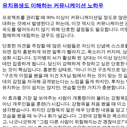
유치원생도 이해하는 커뮤니케이션 노하우
프로젝트를 관리할 때 90% 이상이 커뮤니케이션일 정도로 많
대하는 것에서 발생한다고 하는데, 이것 역시도 커뮤니케이션 
속도를 떨어뜨리지 않기 위해 단호한 결정들도 필요합니다. 미
첨예하게 대립하는 경우도 생깁니다.
단호한 의견을 주장할 때 많은 사람들은 자신의 신념에 스스로를
되면 점차 흥분하게 되면 말투가 빨라지고, 목소리가 커지며, 
성화 시킵니다. 도마뱀의 뇌가 활성화 된 상대는 더 이상 당신
데만 집중하게 됩니다. 당신이 강력하게 주장하고 싶은 단호한 
는 것이 핵심입니다. 흥분한 상태로, "아니! 이건 구조적으로 당
"구조적 이점을 봤을 때 이건 XX님 팀에서 하는 것이 맞는 것
대의 감정을 자극해 공격받는다는 느낌을 들게 하지만, 후자는 
유지하는 것이 쉽지는 않지만, 연습할 만한 가치가 충분합니다.
이 효과를 가장 잘 보여주는 사람이 개통령이라 불리는 강형욱입
아닌 개주인들을 훈련(?) 시킵니다. 강형욱을 처음 봤을 때 
생각했습니다. 하지만 강형욱의 말은 매우 단호한 내용을 담고
모습을 봤을 때 누구나 화가 날겁니다. 그런데 강형욱은 목소리를
고, 나긋나긋하게 "그럼 다른 사람이 위험해지는건 괜찮아요?"