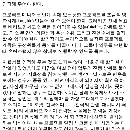
인정해 주어야 한다.
프로젝트 매니저는 안개 속에 있는듯한 프로젝트를 조금씩 명
확하게(tangible) 만들어 갈 수 있어야 한다. 그러려면 전체 목표
를 바라보면서도 업무를 씹어먹을 수 있는(bitable) 단위로 쪼개
고, 각 업무 간의 의존성과 우선순위, 그리고 진행순서를 결정
할 수 있어야 한다. 합리적이고 논리적으로 설정된 프로젝트
계획은 구성원들의 동의를 이끌어 내어, 그들이 업무를 수행할
때 혼란스럽지 않은 상태로 진행할 수 있도록 돕는다.
자율성을 인정해 주는 것도 쉽지는 않다. 상호 간에 합의한 마
감일이 있었음에도 마감일 며칠 전에 업무의 진행 상황을 물어
보면 자신의 자율성을 침해 당했다는 생각에 날카로운 반응을
보이는 경우가 종종 있다. 반면 마감일이 되어서야 확인을 하
면, 사전에 아무런 고지도 없이 그제서야 일정을 지키지 못하
겠다고 말하는 경우도 빈번하다. 이런 딜레마 속에서 내가 사
용하는 방법은 ‘죄수의 딜레마’를 가장 효과적으로 해결했다
고 여겨지는 ‘티포탯’ 전략이다. — <전략의 탄생, 애비너시 딕
시트, 배리 네일버프 저> 이 전략은 처음에는 협력을 가정하
고, 상대의 행동에 따라 계속해서 협력할지 배신할지 결정을
하는 방식이다. 나는 프로젝트 일정 체크를 할 때 처음에는 마
감일이 될 때까지 아무런 말도 하지 않는다. 서로가 한 약속을